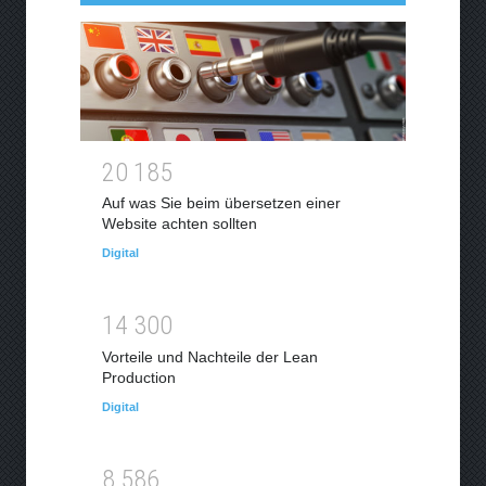
2
0
1
8
5
Auf was Sie beim übersetzen einer
Website achten sollten
Digital
1
4
3
0
0
Vorteile und Nachteile der Lean
Production
Digital
8
5
8
6