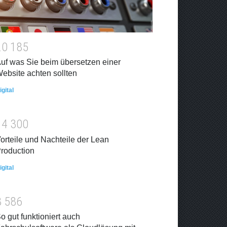
2
0
1
8
5
uf was Sie beim übersetzen einer
ebsite achten sollten
igital
1
4
3
0
0
orteile und Nachteile der Lean
roduction
igital
8
5
8
6
o gut funktioniert auch