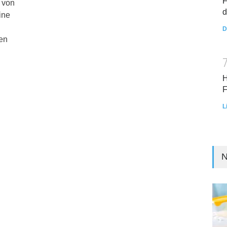
F
 von
d
ine
D
en
H
F
L
N