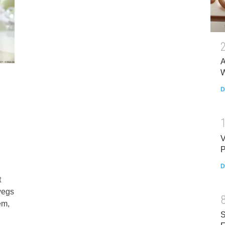
A
W
D
V
P
D
t
wegs
em,
S