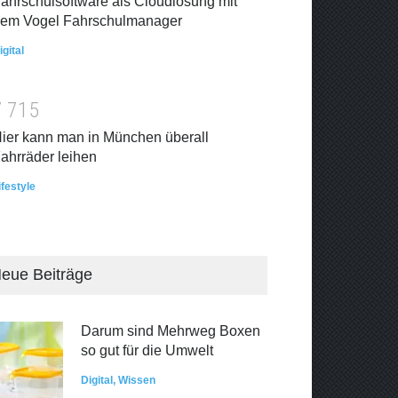
ahrschulsoftware als Cloudlösung mit
em Vogel Fahrschulmanager
igital
7
7
1
5
ier kann man in München überall
ahrräder leihen
ifestyle
eue Beiträge
Darum sind Mehrweg Boxen
so gut für die Umwelt
Digital
,
Wissen