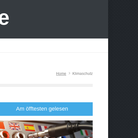
e
Home
Klimaschutz
Am öfftesten gelesen